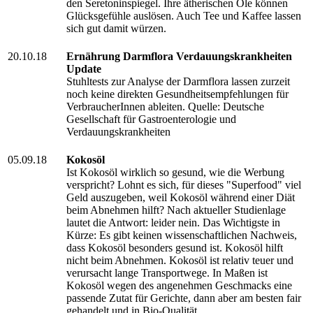
den Seretoninspiegel. Ihre ätherischen Öle können
Glücksgefühle auslösen. Auch Tee und Kaffee lassen
sich gut damit würzen.
20.10.18
Ernährung Darmflora Verdauungskrankheiten
Update
Stuhltests zur Analyse der Darmflora lassen zurzeit
noch keine direkten Gesundheitsempfehlungen für
VerbraucherInnen ableiten. Quelle: Deutsche
Gesellschaft für Gastroenterologie und
Verdauungskrankheiten
05.09.18
Kokosöl
Ist Kokosöl wirklich so gesund, wie die Werbung
verspricht? Lohnt es sich, für dieses "Superfood" viel
Geld auszugeben, weil Kokosöl während einer Diät
beim Abnehmen hilft? Nach aktueller Studienlage
lautet die Antwort: leider nein. Das Wichtigste in
Kürze: Es gibt keinen wissenschaftlichen Nachweis,
dass Kokosöl besonders gesund ist. Kokosöl hilft
nicht beim Abnehmen. Kokosöl ist relativ teuer und
verursacht lange Transportwege. In Maßen ist
Kokosöl wegen des angenehmen Geschmacks eine
passende Zutat für Gerichte, dann aber am besten fair
gehandelt und in Bio-Qualität