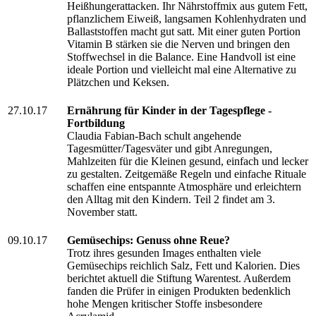
Heißhungerattacken. Ihr Nährstoffmix aus gutem Fett,
pflanzlichem Eiweiß, langsamen Kohlenhydraten und
Ballaststoffen macht gut satt. Mit einer guten Portion
Vitamin B stärken sie die Nerven und bringen den
Stoffwechsel in die Balance. Eine Handvoll ist eine
ideale Portion und vielleicht mal eine Alternative zu
Plätzchen und Keksen.
27.10.17
Ernährung für Kinder in der Tagespflege -
Fortbildung
Claudia Fabian-Bach schult angehende
Tagesmütter/Tagesväter und gibt Anregungen,
Mahlzeiten für die Kleinen gesund, einfach und lecker
zu gestalten. Zeitgemäße Regeln und einfache Rituale
schaffen eine entspannte Atmosphäre und erleichtern
den Alltag mit den Kindern. Teil 2 findet am 3.
November statt.
09.10.17
Gemüsechips: Genuss ohne Reue?
Trotz ihres gesunden Images enthalten viele
Gemüsechips reichlich Salz, Fett und Kalorien. Dies
berichtet aktuell die Stiftung Warentest. Außerdem
fanden die Prüfer in einigen Produkten bedenklich
hohe Mengen kritischer Stoffe insbesondere