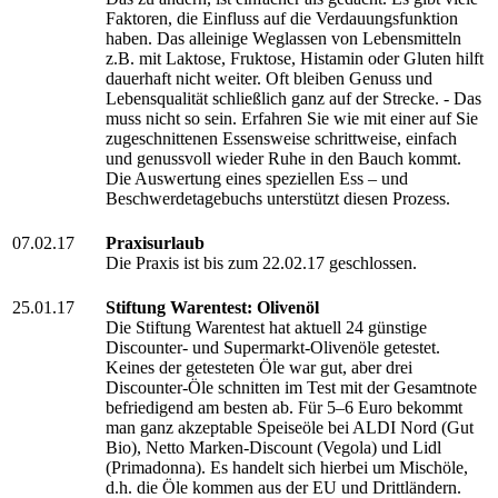
Faktoren, die Einfluss auf die Verdauungsfunktion
haben. Das alleinige Weglassen von Lebensmitteln
z.B. mit Laktose, Fruktose, Histamin oder Gluten hilft
dauerhaft nicht weiter. Oft bleiben Genuss und
Lebensqualität schließlich ganz auf der Strecke. - Das
muss nicht so sein. Erfahren Sie wie mit einer auf Sie
zugeschnittenen Essensweise schrittweise, einfach
und genussvoll wieder Ruhe in den Bauch kommt.
Die Auswertung eines speziellen Ess – und
Beschwerdetagebuchs unterstützt diesen Prozess.
07.02.17
Praxisurlaub
Die Praxis ist bis zum 22.02.17 geschlossen.
25.01.17
Stiftung Warentest: Olivenöl
Die Stiftung Warentest hat aktuell 24 günstige
Discounter- und Supermarkt-Olivenöle getestet.
Keines der getesteten Öle war gut, aber drei
Discounter-Öle schnitten im Test mit der Gesamtnote
befriedigend am besten ab. Für 5–6 Euro bekommt
man ganz akzeptable Speiseöle bei ALDI Nord (Gut
Bio), Netto Marken-Discount (Vegola) und Lidl
(Primadonna). Es handelt sich hierbei um Mischöle,
d.h. die Öle kommen aus der EU und Drittländern.