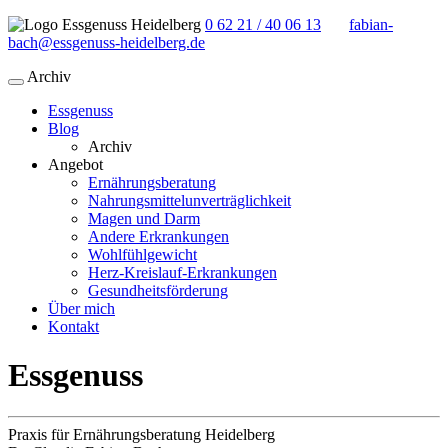
0 62 21 / 40 06 13
fabian-
bach@essgenuss-heidelberg.de
Archiv
Essgenuss
Blog
Archiv
Angebot
Ernährungsberatung
Nahrungsmittelunverträglichkeit
Magen und Darm
Andere Erkrankungen
Wohlfühlgewicht
Herz-Kreislauf-Erkrankungen
Gesundheitsförderung
Über mich
Kontakt
Essgenuss
Praxis für Ernährungsberatung Heidelberg