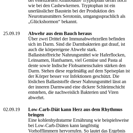
der essenziellen Aminosäure Tryptophan derart hoch
wie bei den Cashewkernen. Tryptophan ist ein
unerlässlicher Baustein bei der Produktion des
Neurotransmitters Serotonin, umgangssprachlich als
„Glückshormon“ bekannt.
25.09.19
Abwehr aus dem Bauch heraus
Über zwei Drittel der Immunabwehrzellen befinden
sich im Darm. Sind die Darmbakterien gut drauf, ist
auch die körpereigene Abwehr stark.
Ballaststoffreiche Nahrungsmittel wie Haferflocken,
Leinsamen, Hanfsamen, viel Gemüse und Pasta al
dente sowie Indische Flohsamenschalen stärken den
Darm. Stehen diese regelmäßig auf dem Speiseplan ist
der Körper besser vor Infektionen geschützt. Die
löslichen Ballaststoffe dieser Nahrungsmittel lässt an
der inneren Darmwand eine dickere Schleimschicht
entstehen, die nachweislich Bakterien und Viren
abwehrt.
02.09.19
Low-Carb-Diät kann Herz aus dem Rhythmus
bringen
Eine kohlenhydratarme Ernährung wie beispielsweise
bei Low-Carb-Diäten kann langfristig
Vorhofflimmern hervorrufen. So lautet das Ergebnis