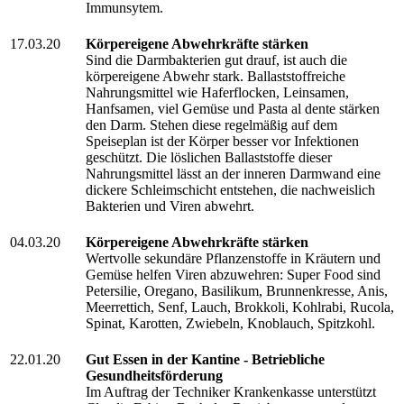
Immunsytem.
17.03.20
Körpereigene Abwehrkräfte stärken
Sind die Darmbakterien gut drauf, ist auch die
körpereigene Abwehr stark. Ballaststoffreiche
Nahrungsmittel wie Haferflocken, Leinsamen,
Hanfsamen, viel Gemüse und Pasta al dente stärken
den Darm. Stehen diese regelmäßig auf dem
Speiseplan ist der Körper besser vor Infektionen
geschützt. Die löslichen Ballaststoffe dieser
Nahrungsmittel lässt an der inneren Darmwand eine
dickere Schleimschicht entstehen, die nachweislich
Bakterien und Viren abwehrt.
04.03.20
Körpereigene Abwehrkräfte stärken
Wertvolle sekundäre Pflanzenstoffe in Kräutern und
Gemüse helfen Viren abzuwehren: Super Food sind
Petersilie, Oregano, Basilikum, Brunnenkresse, Anis,
Meerrettich, Senf, Lauch, Brokkoli, Kohlrabi, Rucola,
Spinat, Karotten, Zwiebeln, Knoblauch, Spitzkohl.
22.01.20
Gut Essen in der Kantine - Betriebliche
Gesundheitsförderung
Im Auftrag der Techniker Krankenkasse unterstützt