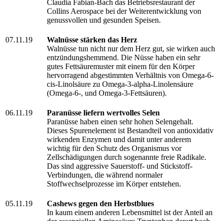
Claudia Fabian-Bach das Betriebsrestaurant der
Collins Aerospace bei der Weiterentwicklung von
genussvollen und gesunden Speisen.
07.11.19
Walnüsse stärken das Herz
Walnüsse tun nicht nur dem Herz gut, sie wirken auch
entzündungshemmend. Die Nüsse haben ein sehr
gutes Fettsäuremuster mit einem für den Körper
hervorragend abgestimmten Verhältnis von Omega-6-
cis-Linolsäure zu Omega-3-alpha-Linolensäure
(Omega-6-, und Omega-3-Fettsäuren).
06.11.19
Paranüsse liefern wertvolles Selen
Paranüsse haben einen sehr hohen Selengehalt.
Dieses Spurenelement ist Bestandteil von antioxidativ
wirkenden Enzymen und damit unter anderem
wichtig für den Schutz des Organismus vor
Zellschädigungen durch sogenannte freie Radikale.
Das sind aggressive Sauerstoff- und Stickstoff-
Verbindungen, die während normaler
Stoffwechselprozesse im Körper entstehen.
05.11.19
Cashews gegen den Herbstblues
In kaum einem anderen Lebensmittel ist der Anteil an