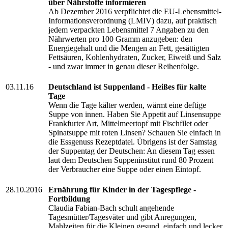
über Nährstoffe informieren
Ab Dezember 2016 verpflichtet die EU-Lebensmittel-
Informationsverordnung (LMIV) dazu, auf praktisch
jedem verpackten Lebensmittel 7 Angaben zu den
Nährwerten pro 100 Gramm anzugeben: den
Energiegehalt und die Mengen an Fett, gesättigten
Fettsäuren, Kohlenhydraten, Zucker, Eiweiß und Salz
- und zwar immer in genau dieser Reihenfolge.
03.11.16
Deutschland ist Suppenland - Heißes für kalte
Tage
Wenn die Tage kälter werden, wärmt eine deftige
Suppe von innen. Haben Sie Appetit auf Linsensuppe
Frankfurter Art, Mittelmeertopf mit Fischfilet oder
Spinatsuppe mit roten Linsen? Schauen Sie einfach in
die Essgenuss Rezeptdatei. Übrigens ist der Samstag
der Suppentag der Deutschen: An diesem Tag essen
laut dem Deutschen Suppeninstitut rund 80 Prozent
der Verbraucher eine Suppe oder einen Eintopf.
28.10.2016
Ernährung für Kinder in der Tagespflege -
Fortbildung
Claudia Fabian-Bach schult angehende
Tagesmütter/Tagesväter und gibt Anregungen,
Mahlzeiten für die Kleinen gesund, einfach und lecker