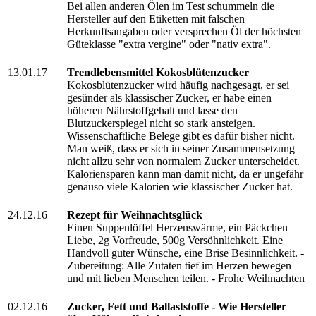
Bei allen anderen Ölen im Test schummeln die
Hersteller auf den Etiketten mit falschen
Herkunftsangaben oder versprechen Öl der höchsten
Güteklasse "extra vergine" oder "nativ extra".
13.01.17
Trendlebensmittel Kokosblütenzucker
Kokosblütenzucker wird häufig nachgesagt, er sei
gesünder als klassischer Zucker, er habe einen
höheren Nährstoffgehalt und lasse den
Blutzuckerspiegel nicht so stark ansteigen.
Wissenschaftliche Belege gibt es dafür bisher nicht.
Man weiß, dass er sich in seiner Zusammensetzung
nicht allzu sehr von normalem Zucker unterscheidet.
Kaloriensparen kann man damit nicht, da er ungefähr
genauso viele Kalorien wie klassischer Zucker hat.
24.12.16
Rezept für Weihnachtsglück
Einen Suppenlöffel Herzenswärme, ein Päckchen
Liebe, 2g Vorfreude, 500g Versöhnlichkeit. Eine
Handvoll guter Wünsche, eine Brise Besinnlichkeit. -
Zubereitung: Alle Zutaten tief im Herzen bewegen
und mit lieben Menschen teilen. - Frohe Weihnachten
02.12.16
Zucker, Fett und Ballaststoffe - Wie Hersteller