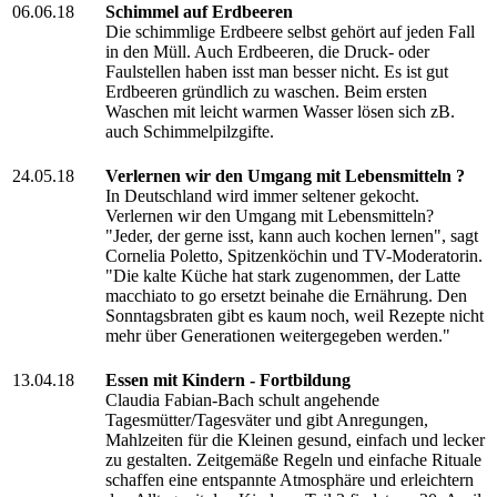
06.06.18
Schimmel auf Erdbeeren
Die schimmlige Erdbeere selbst gehört auf jeden Fall
in den Müll. Auch Erdbeeren, die Druck- oder
Faulstellen haben isst man besser nicht. Es ist gut
Erdbeeren gründlich zu waschen. Beim ersten
Waschen mit leicht warmen Wasser lösen sich zB.
auch Schimmelpilzgifte.
24.05.18
Verlernen wir den Umgang mit Lebensmitteln ?
In Deutschland wird immer seltener gekocht.
Verlernen wir den Umgang mit Lebensmitteln?
"Jeder, der gerne isst, kann auch kochen lernen", sagt
Cornelia Poletto, Spitzenköchin und TV-Moderatorin.
"Die kalte Küche hat stark zugenommen, der Latte
macchiato to go ersetzt beinahe die Ernährung. Den
Sonntagsbraten gibt es kaum noch, weil Rezepte nicht
mehr über Generationen weitergegeben werden."
13.04.18
Essen mit Kindern - Fortbildung
Claudia Fabian-Bach schult angehende
Tagesmütter/Tagesväter und gibt Anregungen,
Mahlzeiten für die Kleinen gesund, einfach und lecker
zu gestalten. Zeitgemäße Regeln und einfache Rituale
schaffen eine entspannte Atmosphäre und erleichtern