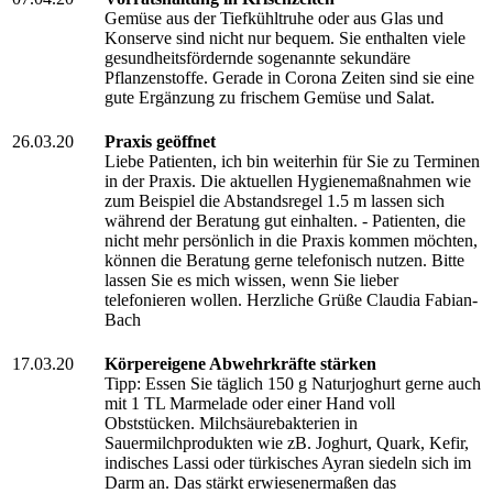
Gemüse aus der Tiefkühltruhe oder aus Glas und
Konserve sind nicht nur bequem. Sie enthalten viele
gesundheitsfördernde sogenannte sekundäre
Pflanzenstoffe. Gerade in Corona Zeiten sind sie eine
gute Ergänzung zu frischem Gemüse und Salat.
26.03.20
Praxis geöffnet
Liebe Patienten, ich bin weiterhin für Sie zu Terminen
in der Praxis. Die aktuellen Hygienemaßnahmen wie
zum Beispiel die Abstandsregel 1.5 m lassen sich
während der Beratung gut einhalten. - Patienten, die
nicht mehr persönlich in die Praxis kommen möchten,
können die Beratung gerne telefonisch nutzen. Bitte
lassen Sie es mich wissen, wenn Sie lieber
telefonieren wollen. Herzliche Grüße Claudia Fabian-
Bach
17.03.20
Körpereigene Abwehrkräfte stärken
Tipp: Essen Sie täglich 150 g Naturjoghurt gerne auch
mit 1 TL Marmelade oder einer Hand voll
Obststücken. Milchsäurebakterien in
Sauermilchprodukten wie zB. Joghurt, Quark, Kefir,
indisches Lassi oder türkisches Ayran siedeln sich im
Darm an. Das stärkt erwiesenermaßen das