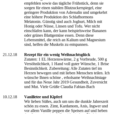
empfehlen sowie das tägliche Frühstück, denn sie
sorgen für einen stabilen Blutzuckerspiegel, eine
geringere Produktion von Adrenalin und umgekehrt
eine höhere Produktion des Schlafhormons
Melatonin. Günstig sind auch Joghurt, Milch mit
Honig oder Nüsse, Linsen und Tofu. Wer nicht
einschlafen kann, der kann beispielsweise Bananen
oder grünes Blattgemüse essen. Denn diese
Lebensmittel, die reich an Kalium und Magnesium
sind, helfen die Muskeln zu entspannen.
21.12.18
Rezept für ein wenig Weihnachtsglück
Zutaten: 1 EL Herzenswärme, 2 g Vorfreude, 500 g
Versöhnlichkeit, 1 Hand voll guter Wünsche, 1 Brise
Besinnlichkeit. Zubereitung: Alle Zutaten tief im
Herzen bewegen und mit lieben Menschen teilen. Ich
wünsche Ihnen schöne , erholsame Weihnachtstage
und für das Neue Jahr 2019 Gesundheit, Zuversicht
und Mut. Viele Grüße Claudia Fabian-Bach
10.12.18
Vanilletee und Kipferl
Wir lieben Süßes, auch um uns die dunkle Jahreszeit
schön zu essen. Zimt, Kardamom, Anis, Ingwer und
vor allem Vanille peppen die Speisen auf und heben