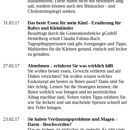
Ballaststoffen. Diese halten nicht nur besonders lang
satt, sondern können auch den Blutzucker - und
Cholesterinspiegel senken.
31.03.17
Das beste Essen für mein Kind - Ernährung für
Babys und Kleinkinder
Beauftragt durch die Generationsbrücke gGmbH
Heidelberg schult Claudia Fabian-Bach
Tagespflegepersonen und gibt Anregungen und Tipps,
Mahlzeiten für die Kleinen gesund, einfach und lecker
zu gestalten.
27.02.17
Abnehmen – erfahren Sie was wirklich hilft
Sie wollen besser essen, Gewicht verlieren und auf
Diäten verzichten? Sie wollen wissen welches
Esskonzept am besten zu Ihnen passt? Dann sind Sie
hier richtig. Lernen Sie die Strategien kennen, die
Ihnen wirklich was bringen und im persönlichen
Alltag machbar sind. Neben vielen Tipps erfahren Sie
wie Sie leckere und satt machende Speisen schnell auf
den Teller bringen.
23.02.17
Sie haben Verdauungsprobleme und Magen -
Darm - Beschwerden?
Das zu ändern, ist einfacher als gedacht. Es gibt viele