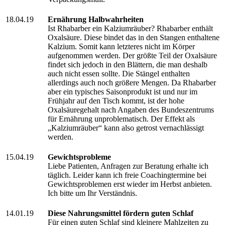
18.04.19
Ernährung Halbwahrheiten
Ist Rhabarber ein Kalziumräuber? Rhabarber enthält
Oxalsäure. Diese bindet das in den Stangen enthaltene
Kalzium. Somit kann letzteres nicht im Körper
aufgenommen werden. Der größte Teil der Oxalsäure
findet sich jedoch in den Blättern, die man deshalb
auch nicht essen sollte. Die Stängel enthalten
allerdings auch noch größere Mengen. Da Rhabarber
aber ein typisches Saisonprodukt ist und nur im
Frühjahr auf den Tisch kommt, ist der hohe
Oxalsäuregehalt nach Angaben des Bundeszentrums
für Ernährung unproblematisch. Der Effekt als
„Kalziumräuber“ kann also getrost vernachlässigt
werden.
15.04.19
Gewichtsprobleme
Liebe Patienten, Anfragen zur Beratung erhalte ich
täglich. Leider kann ich freie Coachingtermine bei
Gewichtsproblemen erst wieder im Herbst anbieten.
Ich bitte um Ihr Verständnis.
14.01.19
Diese Nahrungsmittel fördern guten Schlaf
Für einen guten Schlaf sind kleinere Mahlzeiten zu