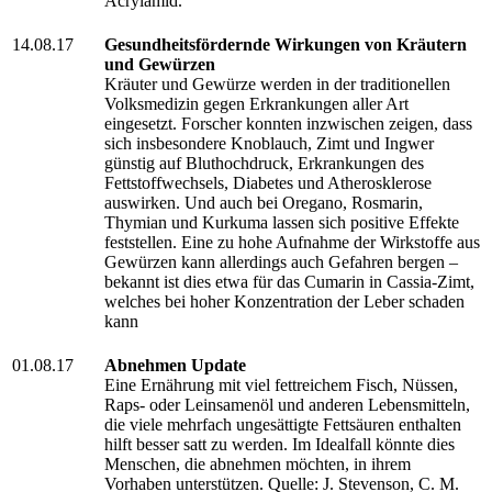
Acrylamid.
14.08.17
Gesundheitsfördernde Wirkungen von Kräutern
und Gewürzen
Kräuter und Gewürze werden in der traditionellen
Volksmedizin gegen Erkrankungen aller Art
eingesetzt. Forscher konnten inzwischen zeigen, dass
sich insbesondere Knoblauch, Zimt und Ingwer
günstig auf Bluthochdruck, Erkrankungen des
Fettstoffwechsels, Diabetes und Atherosklerose
auswirken. Und auch bei Oregano, Rosmarin,
Thymian und Kurkuma lassen sich positive Effekte
feststellen. Eine zu hohe Aufnahme der Wirkstoffe aus
Gewürzen kann allerdings auch Gefahren bergen –
bekannt ist dies etwa für das Cumarin in Cassia-Zimt,
welches bei hoher Konzentration der Leber schaden
kann
01.08.17
Abnehmen Update
Eine Ernährung mit viel fettreichem Fisch, Nüssen,
Raps- oder Leinsamenöl und anderen Lebensmitteln,
die viele mehrfach ungesättigte Fettsäuren enthalten
hilft besser satt zu werden. Im Idealfall könnte dies
Menschen, die abnehmen möchten, in ihrem
Vorhaben unterstützen. Quelle: J. Stevenson, C. M.