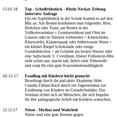
15.01.18
Top - Schulfrühstück - Rhein Neckar Zeitung
Interview Anfrage
Für ein Topfrühstück in der Schule kommt es auf den
Mix an. Am Besten kombiniert man folgendes: Brot,
Brötchen oder Toast, am Besten in der
Vollkornvariation + Gemüserohkost und Obst im
Ganzen oder in Stücken vorbereitet + Käsescheibe,
Käsewürfel, Kräuterquark oder fettbewusste Wurst +
ein kleiner Riegel Schokolade oder einige
Gummibärchen + als Getränk am besten Wasser oder
eine Saftschorle 3: 1 verdünnt. Dieser Frühstücks-Mix
sieht schön aus, macht satt, liefert viele Nährstoffe
und sorgt für eine gute Konzentrationsfähigkeit.
02-12-17
Essalltag mit Kindern leicht gemacht
Beauftragt durch die päd-aktiv Akademie führt
Claudia Fabian-Bach durch ein Tagesseminar zur
Ernährung von Kindern im Grundschulalter. Das
Seminar richtet sich an Menschen, die sich Impulse
für ihre pädagogische Arbeit mit Kindern wünschen.
21.11.17
Nüsse - Mythos und Wahrheit
Nüsse sind eine gute Bremse gegen