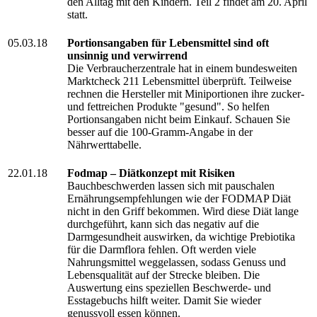
den Alltag mit den Kindern. Teil 2 findet am 20. April
statt.
05.03.18
Portionsangaben für Lebensmittel sind oft
unsinnig und verwirrend
Die Verbraucherzentrale hat in einem bundesweiten
Marktcheck 211 Lebensmittel überprüft. Teilweise
rechnen die Hersteller mit Miniportionen ihre zucker-
und fettreichen Produkte "gesund". So helfen
Portionsangaben nicht beim Einkauf. Schauen Sie
besser auf die 100-Gramm-Angabe in der
Nährwerttabelle.
22.01.18
Fodmap – Diätkonzept mit Risiken
Bauchbeschwerden lassen sich mit pauschalen
Ernährungsempfehlungen wie der FODMAP Diät
nicht in den Griff bekommen. Wird diese Diät lange
durchgeführt, kann sich das negativ auf die
Darmgesundheit auswirken, da wichtige Prebiotika
für die Darmflora fehlen. Oft werden viele
Nahrungsmittel weggelassen, sodass Genuss und
Lebensqualität auf der Strecke bleiben. Die
Auswertung eins speziellen Beschwerde- und
Esstagebuchs hilft weiter. Damit Sie wieder
genussvoll essen können.