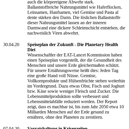
auch die körpereigene Abwehr stark.
Ballaststoffreiche Nahrungsmittel wie Haferflocken,
Leinsamen, Hanfsamen, viel Gemüse und Pasta al
dente stärken den Darm. Die löslichen Ballaststoffe
dieser Nahrungsmittel lassen an der inneren
Darmwand eine dickere Schleimschicht entstehen, die
nachweislich Viren abwehrt.
30.04.20
Speiseplan der Zukunft - Die Planetary Health
Diet
Wissenschaftler der EAT-Lancet Kommission haben
einen Speiseplan vorgestellt, der die Gesundheit des
Menschen und unsere Erde gleichermaßen schützt.
Für unsere Ernährungsweise heißt dies: Jeden Tag
eine große Hand voll Nüsse. Gemüse,
Vollkornprodukte und Hülsenfrüchte stehen weiterhin
im Vordergrund. Dazu etwas Obst, Fisch und Joghurt
bzw. Käse sowie weniger Fleisch und Zucker. Die
Lebensmittelproduktion sollte verbessert und
Lebensmittelabfälle reduziert werden. Der Report
zeigt, dass es machbar ist, bis zum Jahr 2050 etwa 10
Milliarden Menschen auf der Erde gesund zu
ernähren, ohne den Planeten zu zerstören.
07.04.20
Vorratshaltung in Krisenzeiten