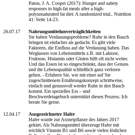
Paton, J. A. Cooper (2017): Hunger and satiety
responses to high-fat meals after a high-
polyunsaturated fat diet: A randomized trial.. Nutrition
41: Seite 14-23.
26.07.17
Nahrungsmittelunverträglichkeiten
Sie haben Verdauungsprobleme? Ruhe in den Bauch
bringen ist einfacher als gedacht. Es gibt viele
Faktoren, die Einfluss auf die Verdauung haben. Das
Weglassen von Lebensmitteln z.B. mit Laktose,
Fruktose, Histamin oder Gluten hilft oft nicht weiter.
Und das Essen ist so eingeschränkt, dass der Genuss
und die Lebensqualität schließlich ganz verloren
gehen. - Erfahren Sie, wie mit einer auf Sie
zugeschnittenem Ernährungskonzept schrittweise,
einfach und genussvoll wieder Ruhe in den Bauch
kommt. Ein spezielles Ess – und
Beschwerdetagebuch unterstützt diesen Prozess. Ich
berate Sie gerne.
12.04.17
Ausgezeichneter Hafer
Hafer wurde zur Arzneipflanze des Jahres 2017
gekürt. Als Nahrungsmittel überzeugt Hafer mit
reichlich Vitamin B1 und B6 sowie vielen löslichen