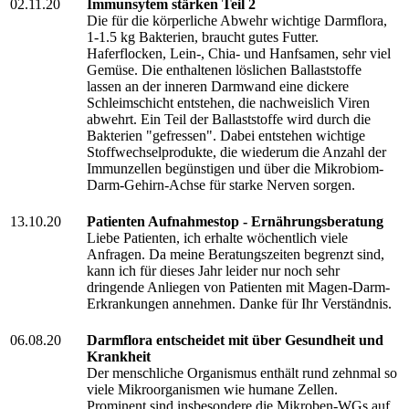
02.11.20
Immunsytem stärken Teil 2
Die für die körperliche Abwehr wichtige Darmflora,
1-1.5 kg Bakterien, braucht gutes Futter.
Haferflocken, Lein-, Chia- und Hanfsamen, sehr viel
Gemüse. Die enthaltenen löslichen Ballaststoffe
lassen an der inneren Darmwand eine dickere
Schleimschicht entstehen, die nachweislich Viren
abwehrt. Ein Teil der Ballaststoffe wird durch die
Bakterien "gefressen". Dabei entstehen wichtige
Stoffwechselprodukte, die wiederum die Anzahl der
Immunzellen begünstigen und über die Mikrobiom-
Darm-Gehirn-Achse für starke Nerven sorgen.
13.10.20
Patienten Aufnahmestop - Ernährungsberatung
Liebe Patienten, ich erhalte wöchentlich viele
Anfragen. Da meine Beratungszeiten begrenzt sind,
kann ich für dieses Jahr leider nur noch sehr
dringende Anliegen von Patienten mit Magen-Darm-
Erkrankungen annehmen. Danke für Ihr Verständnis.
06.08.20
Darmflora entscheidet mit über Gesundheit und
Krankheit
Der menschliche Organismus enthält rund zehnmal so
viele Mikroorganismen wie humane Zellen.
Prominent sind insbesondere die Mikroben-WGs auf