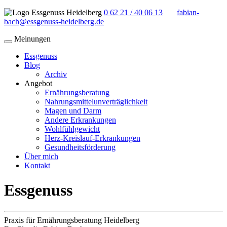
0 62 21 / 40 06 13
fabian-
bach@essgenuss-heidelberg.de
Meinungen
Essgenuss
Blog
Archiv
Angebot
Ernährungsberatung
Nahrungsmittelunverträglichkeit
Magen und Darm
Andere Erkrankungen
Wohlfühlgewicht
Herz-Kreislauf-Erkrankungen
Gesundheitsförderung
Über mich
Kontakt
Essgenuss
Praxis für Ernährungsberatung Heidelberg